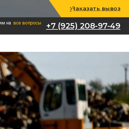
+7 (925) 208-97-49
Заказать вывоз
им на
все вопросы
+7 (925) 208-97-49