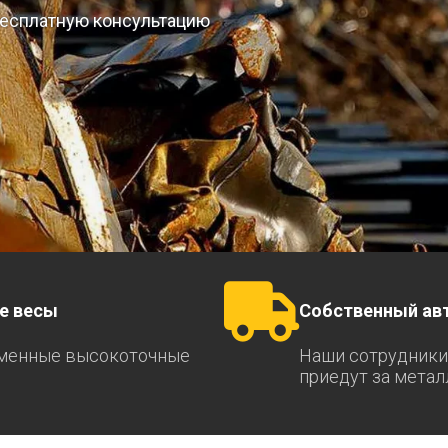
 бесплатную консультацию
е весы
Собственный ав
менные высокоточные
Наши сотрудники
приедут за мета