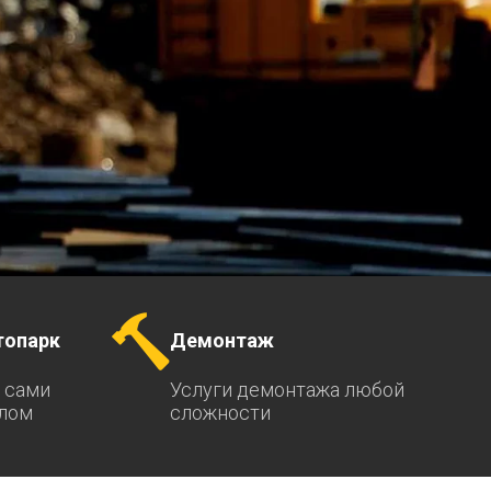
топарк
Демонтаж
 сами
Услуги демонтажа любой
ллом
сложности