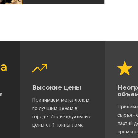
а
Высокие цены
Неог
объе
а
Принимаем металлолом
Принима
по лучшим ценам в
сырья - 
городе. Индивидуальные
партий 
цены от 1 тонны лома
промыш