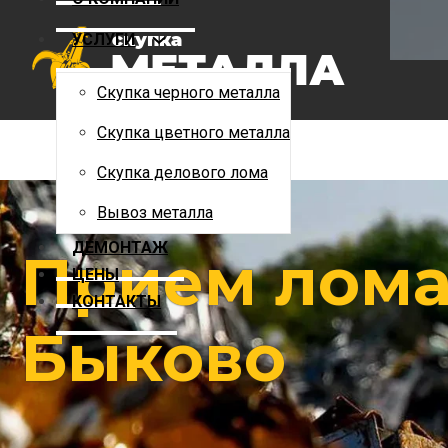
Скупка цветного металла
УСЛУГИ
Скупка делового лома
Вывоз металла
Скупка черного металла
ДЕМОНТАЖ
Скупка цветного металла
ЦЕНЫ
Скупка делового лома
КОНТАКТЫ
Вывоз металла
ДЕМОНТАЖ
Прием лома
ЦЕНЫ
КОНТАКТЫ
Быково