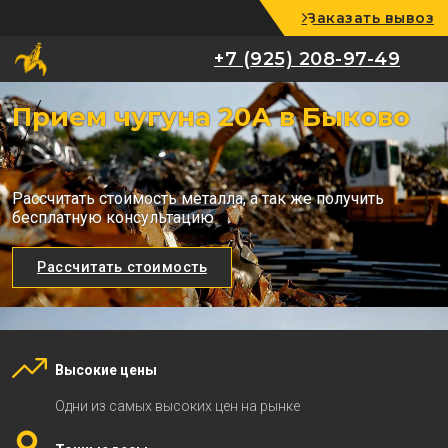
Заказать вывоз
+7 (925) 208-97-49
+7 (925) 208-97-49
Прием чугуна 20А в Быково
Рассчитать стоимость металла, а так же получить
бесплатную консультацию
Рассчитать стоимость
Высокие цены
Одни из самых высоких цен на рынке