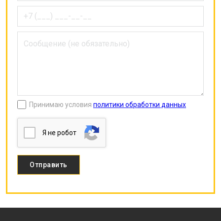
Принимаю условия
политики обработки данных
Я нe poбoт