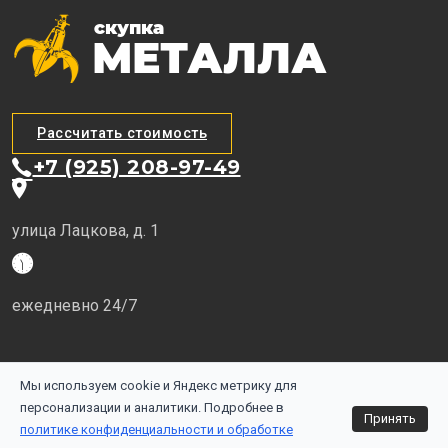
Рассчитать стоимость
+7 (925) 208-97-49
улица Лацкова, д. 1
ежедневно 24/7
Мы используем cookie и Яндекс метрику для
Сайт носит исключительно информационный характер и не является
публичной офертой, определяемой положениями ГК РФ. Для
персонализации и аналитики. Подробнее в
Принять
получения подробной информации и стоимости обращайтесь по
политике конфиденциальности и обработке
телефону или в наш офис