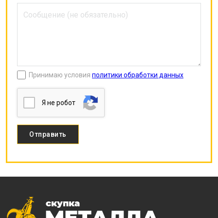
Принимаю условия
политики обработки данных
Я нe poбoт