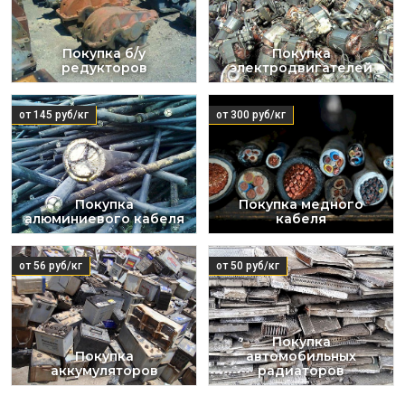
Покупка б/у
Покупка
редукторов
электродвигателей
от 145 руб/кг
от 300 руб/кг
Покупка
Покупка медного
алюминиевого кабеля
кабеля
от 56 руб/кг
от 50 руб/кг
Покупка
Покупка
автомобильных
аккумуляторов
радиаторов