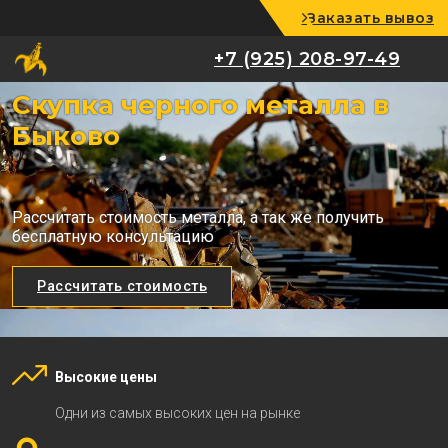
Заказать вывоз
+7 (925) 208-97-49
+7 (925) 208-97-49
Скупка черного металла в
Быково
Рассчитать стоимость металла, а так же получить
бесплатную консультацию
Рассчитать стоимость
Высокие цены
Одни из самых высоких цен на рынке