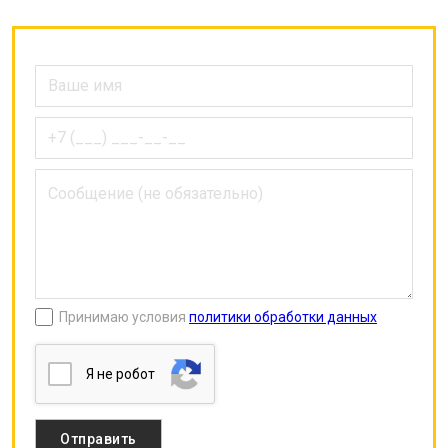
Принимаю условия
политики обработки данных
Я нe poбoт