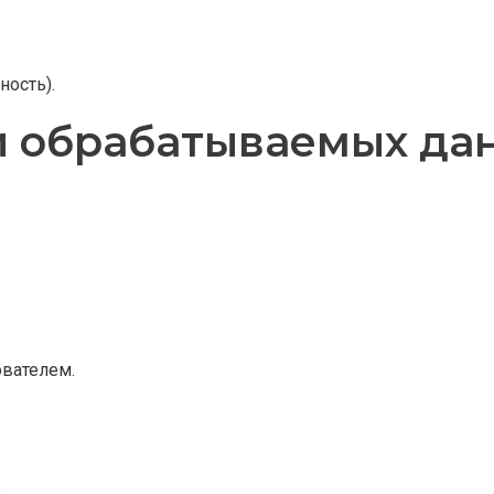
ность).
ии обрабатываемых да
ователем.