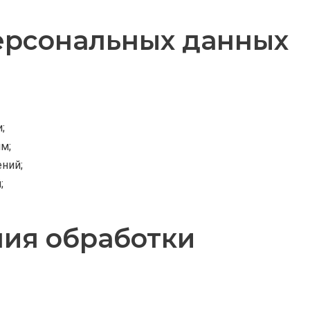
персональных данных
;
м;
ний;
;
ния обработки