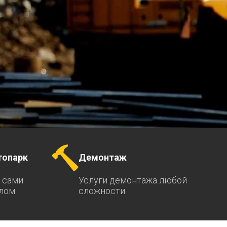
топарк
Демонтаж
 сами
Услуги демонтажа любой
ллом
сложности