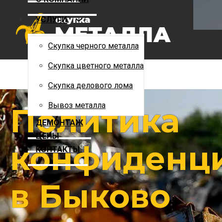
Скупка цветного металла
УСЛУГИ
Скупка делового лома
Вывоз металла
Скупка черного металла
ДЕМОНТАЖ
Скупка цветного металла
ЦЕНЫ
Скупка делового лома
КОНТАКТЫ
Вывоз металла
Политика
ДЕМОНТАЖ
ЦЕНЫ
конфиденц
КОНТАКТЫ
в Быково