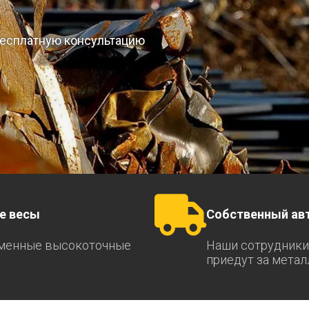
 бесплатную консультацию
е весы
Собственный ав
менные высокоточные
Наши сотрудники
приедут за мета