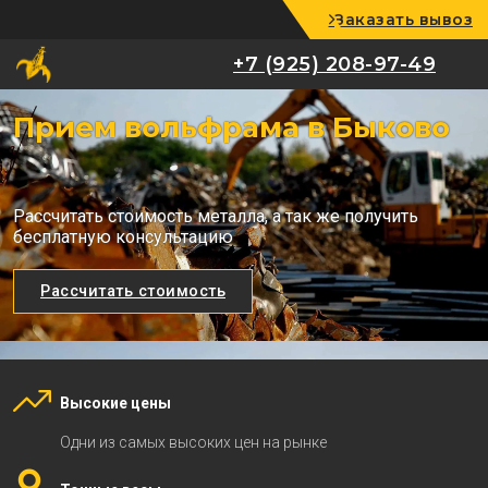
Заказать вывоз
+7 (925) 208-97-49
+7 (925) 208-97-49
Прием вольфрама в Быково
Рассчитать стоимость металла, а так же получить
бесплатную консультацию
Рассчитать стоимость
Высокие цены
Одни из самых высоких цен на рынке