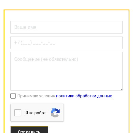
Принимаю условия
политики обработки данных
Я нe poбoт