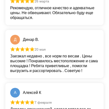
26 марта
Оценка
5
из 5
Рекомендую, отличное качество и адекватные
цены. Не обвешивают. Обязательно буду еще
обращаться.
Д
Динар В.
20 мая
Оценка
5
из 5
Заезжал недавно , все норм по весам . Цены
высокие ! Понравилось местоположение и сама
площадка ! Ребята приветливые , помогли
выгрузить и рассортировать . Советую !
А
Алексей К
7 февраля
Оценка
5
из 5