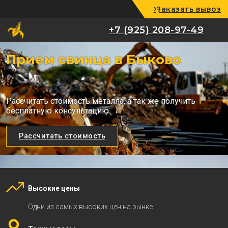
Заказать вывоз
+7 (925) 208-97-49
+7 (925) 208-97-49
Прием свинца в Быково
Рассчитать стоимость металла, а так же получить
бесплатную консультацию
Рассчитать стоимость
Высокие цены
Одни из самых высоких цен на рынке