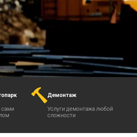
топарк
Демонтаж
 сами
Услуги демонтажа любой
ллом
сложности