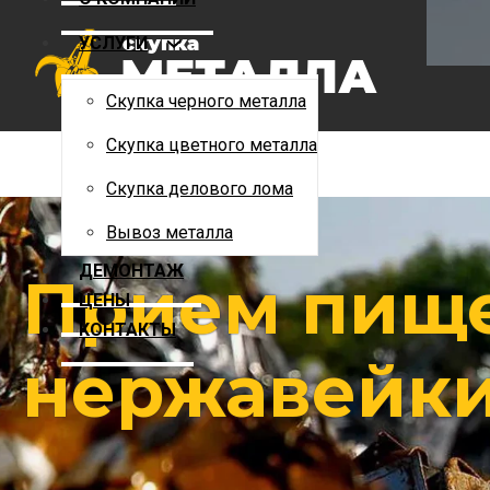
Скупка цветного металла
УСЛУГИ
Скупка делового лома
Вывоз металла
Скупка черного металла
ДЕМОНТАЖ
Скупка цветного металла
ЦЕНЫ
Скупка делового лома
КОНТАКТЫ
Вывоз металла
ДЕМОНТАЖ
Прием пищ
ЦЕНЫ
КОНТАКТЫ
нержавейки