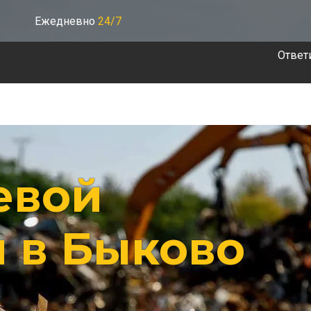
Ежедневно
24/7
Ответ
евой
 в Быково