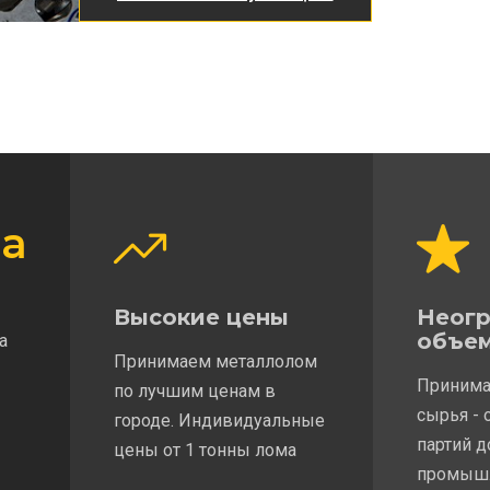
а
Высокие цены
Неог
объе
а
Принимаем металлолом
Принима
по лучшим ценам в
сырья - 
городе. Индивидуальные
партий 
цены от 1 тонны лома
промыш