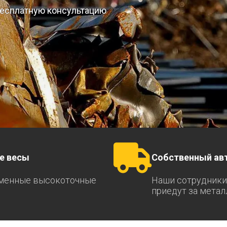
 бесплатную консультацию
е весы
Собственный ав
менные высокоточные
Наши сотрудники
приедут за мета