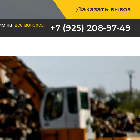
+7 (925) 208-97-49
Заказать вывоз
им на
все вопросы
+7 (925) 208-97-49