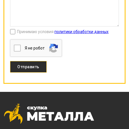
Принимаю условия
политики обработки данных
Я нe poбoт