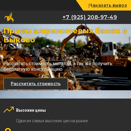
Заказать вывоз
+7 (925) 208-97-49
+7 (925) 208-97-49
Прием алюминиевых банок в
Быково
Рассчитать стоимость металла, а так же получить
бесплатную консультацию
Рассчитать стоимость
Высокие цены
Одни из самых высоких цен на рынке